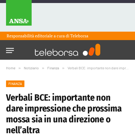
Responsabilità editoriale a cura di
Teleborsa
Home
»
Notiziario
»
Finanza
»
Verbali BCE: importante non dare impressione che prossima mossa sia in una direzione o nell’altra
FINANZA
Verbali BCE: importante non
dare impressione che prossima
mossa sia in una direzione o
nell’altra