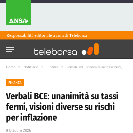
Responsabilità editoriale a cura di
Teleborsa
Home
»
Notiziario
»
Finanza
»
Verbali BCE: unanimità su tassi fermi, visioni diverse su rischi per inflazione
FINANZA
Verbali BCE: unanimità su tassi
fermi, visioni diverse su rischi
per inflazione
9 Ottobre 2025