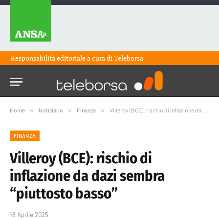
Responsabilità editoriale a cura di
Teleborsa
Home
»
Notiziario
»
Finanza
»
Villeroy (BCE): rischio di inflazione da dazi sembra “piuttosto basso”
FINANZA
Villeroy (BCE): rischio di
inflazione da dazi sembra
“piuttosto basso”
18 Aprile 2025