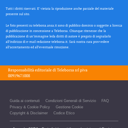
Tutti i diritti riservati. E’ vietata la riproduzione anche parziale del materiale
presente sul sito.
Le foto presenti su teleborsa.ansa.it sono di pubblico dominio o soggette a licenza
di pubblicazione in concessione a Teleborsa. Chiunque ritenesse che la
pubblicazione di un’immagine leda diritti di autore è pregato di segnalarlo
all’indirizzo di e-mail redazione teleborsa.it. Sarà nostra cura provvedere
all’accertamento ed all’eventuale rimozione.
Responsabilità editoriale di
Teleborsa srl
piva
00919671008
Guida ai contenuti
Condizioni Generali di Servizio
FAQ
Privacy & Cookie Policy
Gestione Cookie
Copyright & Disclaimer
Codice Etico