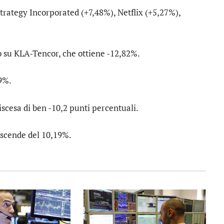
trategy Incorporated
(+7,48%),
Netflix
(+5,27%),
o su
KLA-Tencor
, che ottiene -12,82%.
39%.
iscesa di ben -10,2 punti percentuali.
 scende del 10,19%.