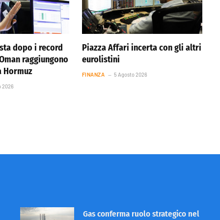
ista dopo i record
Piazza Affari incerta con gli altri
e Oman raggiungono
eurolistini
ta Hormuz
FINANZA
5 Agosto 2026
o 2026
Gas conferma ruolo strategico nel