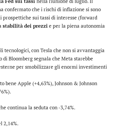
lla Fed sui tassi
nella riunione di luglio. Il
 ha confermato che i rischi di inflazione si sono
 prospettiche sui tassi di interesse (forward
la
stabilità dei prezzi
e per la piena autonomia
li tecnologici, con
Tesla
che non si avvantaggia
olo di Bloomberg segnala che
Meta
starebbe
 esterne per smobilizzare gli enormi investimenti
lto bene
Apple
(+4,63%),
Johnson & Johnson
76%).
 che continua la seduta con -3,74%.
el 2,14%.