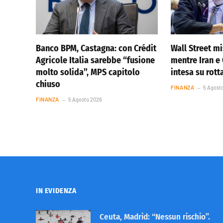
Banco BPM, Castagna: con Crédit
Wall Street m
Agricole Italia sarebbe “fusione
mentre Iran 
molto solida”, MPS capitolo
intesa su rot
chiuso
FINANZA
5 Agost
FINANZA
5 Agosto 2026
IN EVIDENZA
Ceuta, Madrid: “Nessun rischio”.