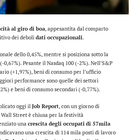
cità al giro di boa
, appesantita dal comparto
itivo dei deboli
dati occupazionali
.
onale dello 0,45%, mentre si posiziona sotto la
 (-0,67%). Pesante il
Nasdaq 100
(-2%). Nell’S&P
ario
(+1,97%),
beni di consumo per l’ufficio
eggiori performance sono quelle dei settori
62%) e
beni di consumo secondari
(-0,77%).
licato oggi il
Job Report
, con un giorno di
Wall Street è chiusa per la festività
denziato una
crescita degli occupati
di 57mila
ndicavano una crescita di 114 mila posti di lavoro