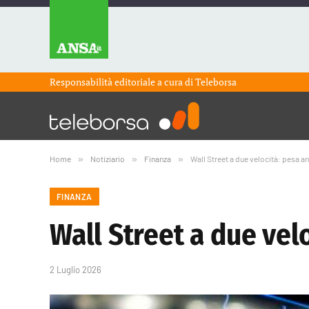
Responsabilità editoriale a cura di
Teleborsa
Home
»
Notiziario
»
Finanza
»
Wall Street a due velocità: pesa 
FINANZA
Wall Street a due vel
2 Luglio 2026