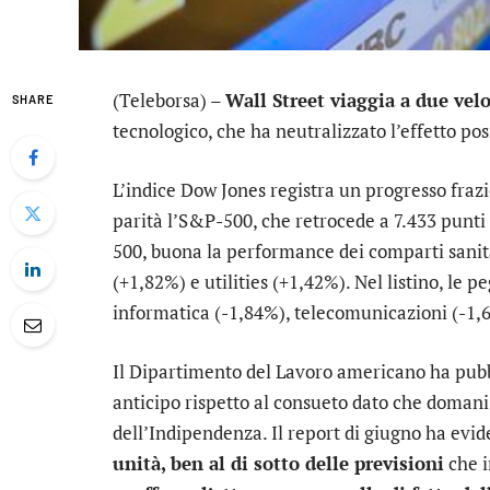
(Teleborsa) –
Wall Street viaggia a due velo
SHARE
tecnologico, che ha neutralizzato l’effetto pos
L’indice
Dow Jones
registra un progresso frazi
parità l’
S&P-500
, che retrocede a 7.433 punti
500, buona la performance dei comparti
sanit
(+1,82%) e
utilities
(+1,42%). Nel listino, le p
informatica
(-1,84%),
telecomunicazioni
(-1,
Il Dipartimento del Lavoro americano ha pubb
anticipo rispetto al consueto dato che domani 
dell’Indipendenza. Il report di giugno ha evi
unità, ben al di sotto delle previsioni
che i