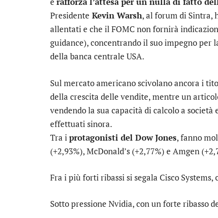
e
rafforza l’attesa per un nulla di fatto de
Presidente
Kevin Warsh
, al forum di Sintra,
allentati e che il FOMC non fornirà indicazioni
guidance), concentrando il suo impegno per 
della banca centrale USA.
Sul mercato americano scivolano ancora i tito
della crescita delle vendite, mentre un artic
vendendo la sua capacità di calcolo a società
effettuati sinora.
Tra i
protagonisti del Dow Jones
, fanno mo
(+2,93%),
McDonald’s
(+2,77%) e
Amgen
(+2,
Fra i più forti ribassi si segala
Cisco Systems
,
Sotto pressione
Nvidia
, con un forte ribasso d