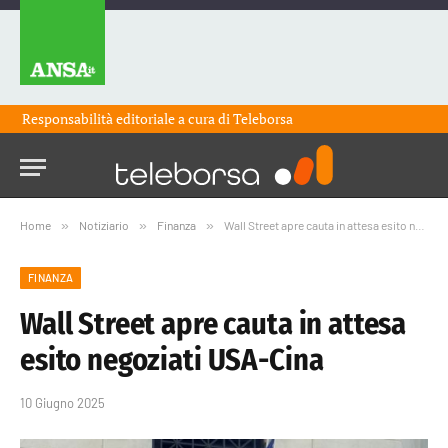
Responsabilità editoriale a cura di
Teleborsa
Home
»
Notiziario
»
Finanza
»
Wall Street apre cauta in attesa esito negoziati USA-Cina
FINANZA
Wall Street apre cauta in attesa
esito negoziati USA-Cina
10 Giugno 2025