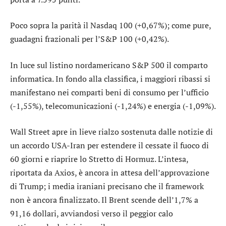
Poco sopra la parità il
Nasdaq 100
(+0,67%); come pure,
guadagni frazionali per l’
S&P 100
(+0,42%).
In luce sul listino nordamericano S&P 500 il comparto
informatica
. In fondo alla classifica, i maggiori ribassi si
manifestano nei comparti
beni di consumo per l’ufficio
(-1,55%),
telecomunicazioni
(-1,24%) e
energia
(-1,09%).
Wall Street apre in lieve rialzo sostenuta dalle notizie di
un accordo USA-Iran per estendere il cessate il fuoco di
60 giorni e riaprire lo Stretto di Hormuz. L’intesa,
riportata da Axios, è ancora in attesa dell’approvazione
di Trump; i media iraniani precisano che il framework
non è ancora finalizzato. Il Brent scende dell’1,7% a
91,16 dollari, avviandosi verso il peggior calo