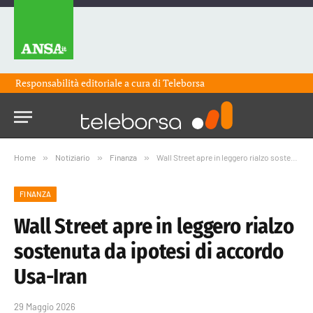
Responsabilità editoriale a cura di
Teleborsa
Home
»
Notiziario
»
Finanza
»
Wall Street apre in leggero rialzo sostenuta da ipotesi di accordo Usa-Iran
FINANZA
Wall Street apre in leggero rialzo
sostenuta da ipotesi di accordo
Usa-Iran
29 Maggio 2026