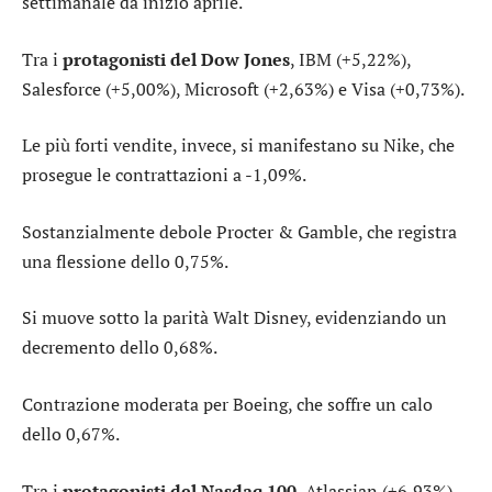
settimanale da inizio aprile.
Tra i
protagonisti del Dow Jones
,
IBM
(+5,22%),
Salesforce
(+5,00%),
Microsoft
(+2,63%) e
Visa
(+0,73%).
Le più forti vendite, invece, si manifestano su
Nike
, che
prosegue le contrattazioni a -1,09%.
Sostanzialmente debole
Procter & Gamble
, che registra
una flessione dello 0,75%.
Si muove sotto la parità
Walt Disney
, evidenziando un
decremento dello 0,68%.
Contrazione moderata per
Boeing
, che soffre un calo
dello 0,67%.
Tra i
protagonisti del Nasdaq 100
,
Atlassian
(+6,93%),