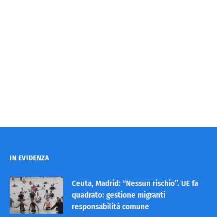
IN EVIDENZA
Ceuta, Madrid: “Nessun rischio”. UE fa
quadrato: gestione migranti
responsabilità comune