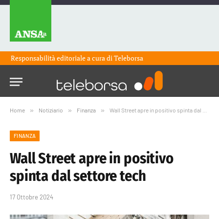
Responsabilità editoriale a cura di
Teleborsa
Home
»
Notiziario
»
Finanza
»
Wall Street apre in positivo spinta dal settore tech
FINANZA
Wall Street apre in positivo
spinta dal settore tech
17 Ottobre 2024