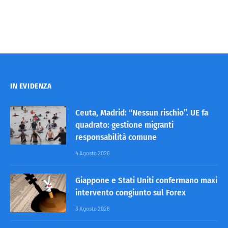
IN EVIDENZA
Ceuta, Madrid: “Nessun rischio”. UE fa
quadrato: gestione migranti
responsabilità comune
4 Agosto 2026
Giappone e Stati Uniti confermano maxi
intervento congiunto sul Forex
3 Agosto 2026