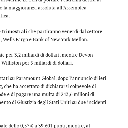
to la maggioranza assoluta all’Assemblea
tica.
e trimestrali
che partiranno venerdì dal settore
n
,
Wells Fargo
e
Bank of New York Mellon
.
ic
per 3,2 miliardi di dollari, mentre
Devon
 Williston per 5 miliardi di dollari.
ntati su
Paramount Global
, dopo l’annuncio di ieri
g
, che ha accettato di dichiararsi colpevole di
de e di pagare una multa di 243,6 milioni di
ento di Giustizia degli Stati Uniti su due incidenti
ale dello 0,57% a 39.601 punti, mentre, al