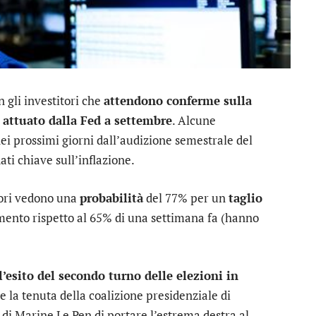
n gli investitori che
attendono conferme sulla
ia attuato dalla Fed a settembre
. Alcune
ei prossimi giorni dall’audizione semestrale del
ti chiave sull’inflazione.
tori vedono una
probabilità
del 77% per un
taglio
mento rispetto al 65% di una settimana fa (hanno
l’esito del secondo turno delle elezioni in
 e la tenuta della coalizione presidenziale di
i Marine Le Pen di portare l’estrema destra al