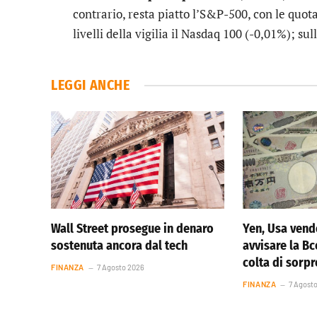
contrario, resta piatto l’
S&P-500
, con le quot
livelli della vigilia il
Nasdaq 100
(-0,01%); sulla
LEGGI ANCHE
Wall Street prosegue in denaro
Yen, Usa vend
sostenuta ancora dal tech
avvisare la Bc
colta di sorp
FINANZA
7 Agosto 2026
FINANZA
7 Agost