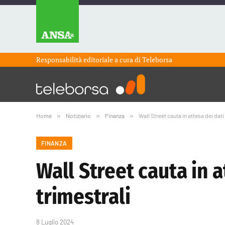
Responsabilità editoriale a cura di
Teleborsa
Home
»
Notiziario
»
Finanza
»
Wall Street cauta in attesa dei dati 
FINANZA
Wall Street cauta in a
trimestrali
8 Luglio 2024