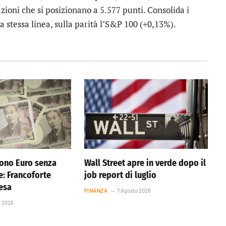
azioni che si posizionano a 5.577 punti. Consolida i
 stessa linea, sulla parità l’
S&P 100
(+0,13%).
ono Euro senza
Wall Street apre in verde dopo il
e: Francoforte
job report di luglio
resa
FINANZA
7 Agosto 2026
o 2026