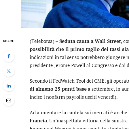
(Teleborsa) –
Seduta cauta a Wall Street
, co
SHARE
possibilità che il primo taglio dei tassi s
indicazioni in tal senso potrebbero giungere n
presidente Jerome Powell al Congresso e dai da
Secondo il FedWatch Tool del CME, gli opera
di almeno 25 punti base
a settembre, in au
inciso i nonfarm payrolls usciti venerdì).
Ad aumentare la cautela sui mercati è anche
Francia
. Un’inaspettata vittoria della sinistra
Emmanuel Macron hanno sventato i tentativi d