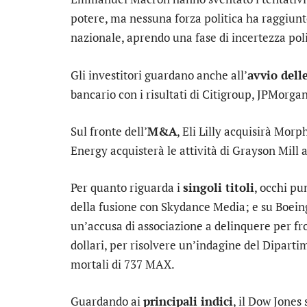
potere, ma nessuna forza politica ha raggiun
nazionale, aprendo una fase di incertezza poli
Gli investitori guardano anche all’
avvio dell
bancario con i risultati di
Citigroup
,
JPMorga
Sul fronte dell’
M&A
,
Eli Lilly
acquisirà
Morph
Energy
acquisterà le attività di Grayson Mill a
Per quanto riguarda i
singoli titoli
, occhi pu
della fusione con Skydance Media; e su
Boein
un’accusa di associazione a delinquere per fro
dollari, per risolvere un’indagine del Dipartim
mortali di 737 MAX.
Guardando ai
principali indici
, il
Dow Jones
s