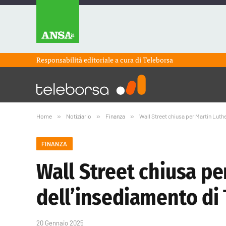
Responsabilità editoriale a cura di
Teleborsa
Home
»
Notiziario
»
Finanza
»
Wall Street chiusa per Martin Luth
FINANZA
Wall Street chiusa pe
dell’insediamento di
20 Gennaio 2025