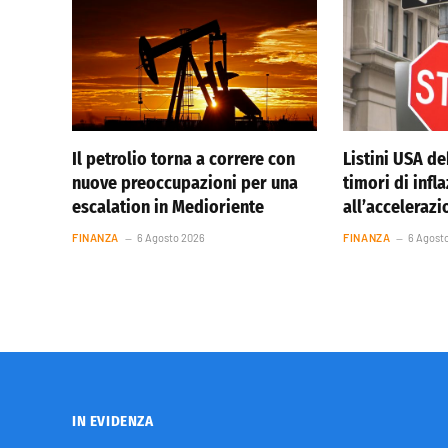
Il petrolio torna a correre con
Listini USA de
nuove preoccupazioni per una
timori di infl
escalation in Medioriente
all’accelerazi
FINANZA
6 Agosto 2026
FINANZA
6 Agost
IN EVIDENZA