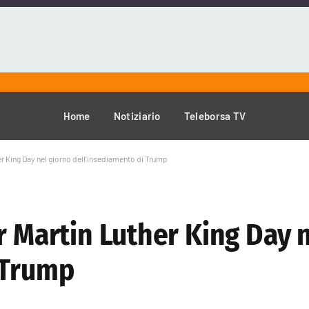
Home
Notiziario
Teleborsa TV
er King Day nel giorno dell’insediamento di Trump
r Martin Luther King Day 
 Trump