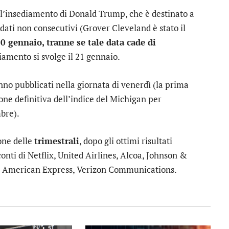
l’insediamento di Donald Trump, che è destinato a
dati non consecutivi (Grover Cleveland è stato il
0 gennaio, tranne se tale data cade di
diamento si svolge il 21 gennaio.
nno pubblicati nella giornata di venerdì (la prima
ione definitiva dell’indice del Michigan per
mbre).
one delle
trimestrali
, dopo gli ottimi risultati
conti di
Netflix
,
United Airlines
,
Alcoa
,
Johnson &
,
American Express
,
Verizon Communications
.