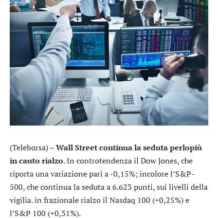
(Teleborsa) –
Wall Street continua la seduta perlopiù
in cauto rialzo
. In controtendenza il
Dow Jones
, che
riporta una variazione pari a -0,15%; incolore l’
S&P-
500
, che continua la seduta a 6.623 punti, sui livelli della
vigilia. in frazionale rialzo il
Nasdaq 100
(+0,25%) e
l’
S&P 100
(+0,31%).