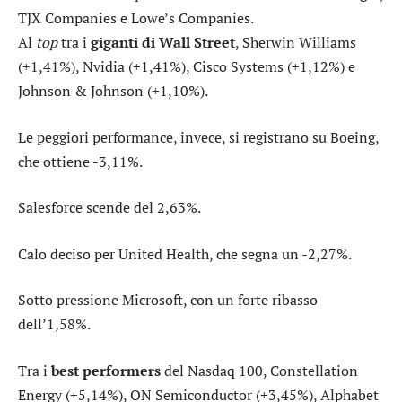
TJX Companies e Lowe’s Companies.
Al
top
tra i
giganti di Wall Street
,
Sherwin Williams
(+1,41%),
Nvidia
(+1,41%),
Cisco Systems
(+1,12%) e
Johnson & Johnson
(+1,10%).
Le peggiori performance, invece, si registrano su
Boeing
,
che ottiene -3,11%.
Salesforce
scende del 2,63%.
Calo deciso per
United Health
, che segna un -2,27%.
Sotto pressione
Microsoft
, con un forte ribasso
dell’1,58%.
Tra i
best performers
del Nasdaq 100,
Constellation
Energy
(+5,14%),
ON Semiconductor
(+3,45%),
Alphabet