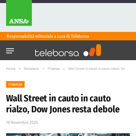
Responsabilità editoriale a cura di
Teleborsa
Home
»
Notiziario
»
Finanza
»
Wall Street in cauto in cauto rialzo, Dow Jones resta debole
FINANZA
Wall Street in cauto in cauto
rialzo, Dow Jones resta debole
19 Novembre 2025