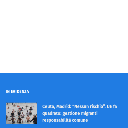
IN EVIDENZA
Ceuta, Madrid: “Nessun rischio”. UE fa
quadrato: gestione migranti
responsabilità comune