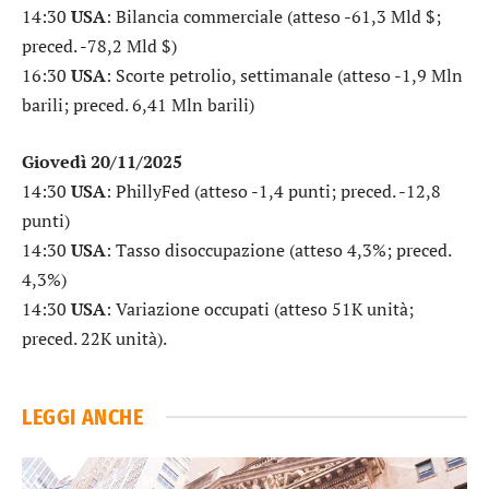
14:30
USA
: Bilancia commerciale (atteso -61,3 Mld $;
preced. -78,2 Mld $)
16:30
USA
: Scorte petrolio, settimanale (atteso -1,9 Mln
barili; preced. 6,41 Mln barili)
Giovedì 20/11/2025
14:30
USA
: PhillyFed (atteso -1,4 punti; preced. -12,8
punti)
14:30
USA
: Tasso disoccupazione (atteso 4,3%; preced.
4,3%)
14:30
USA
: Variazione occupati (atteso 51K unità;
preced. 22K unità).
LEGGI ANCHE