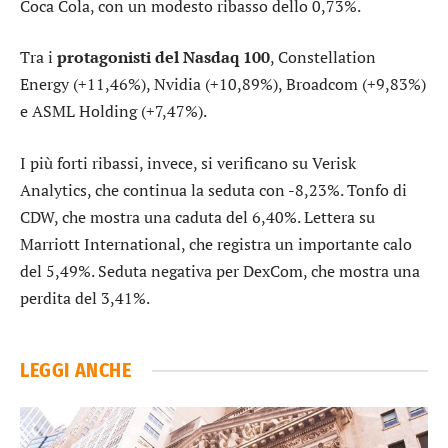
Coca Cola
, con un modesto ribasso dello 0,73%.
Tra i
protagonisti del Nasdaq 100
,
Constellation
Energy
(+11,46%),
Nvidia
(+10,89%),
Broadcom
(+9,83%)
e
ASML Holding
(+7,47%).
I più forti ribassi, invece, si verificano su
Verisk
Analytics
, che continua la seduta con -8,23%. Tonfo di
CDW
, che mostra una caduta del 6,40%. Lettera su
Marriott International
, che registra un importante calo
del 5,49%. Seduta negativa per
DexCom
, che mostra una
perdita del 3,41%.
LEGGI ANCHE