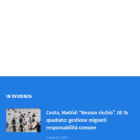
IN EVIDENZA
Ceuta, Madrid: “Nessun rischio”. UE fa
quadrato: gestione migranti
responsabilità comune
4 Agosto 2026