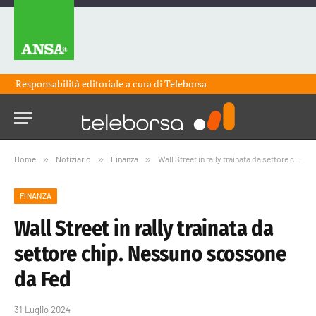
Responsabilità editoriale a cura di
Teleborsa
Home
»
Notiziario
»
Finanza
»
Wall Street in rally trainata da settore chip. Nessuno scossone da Fed
FINANZA
Wall Street in rally trainata da
settore chip. Nessuno scossone
da Fed
31 Luglio 2024