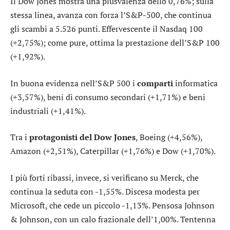
Il
Dow Jones
mostra una plusvalenza dello 0,76%; sulla
stessa linea, avanza con forza l’
S&P-500
, che continua
gli scambi a 5.526 punti. Effervescente il
Nasdaq 100
(+2,75%); come pure, ottima la prestazione dell’
S&P 100
(+1,92%).
In buona evidenza nell’S&P 500 i
comparti
informatica
(+3,57%),
beni di consumo secondari
(+1,71%) e
beni
industriali
(+1,41%).
Tra i
protagonisti del Dow Jones
,
Boeing
(+4,56%),
Amazon
(+2,51%),
Caterpillar
(+1,76%) e
Dow
(+1,70%).
I più forti ribassi, invece, si verificano su
Merck
, che
continua la seduta con -1,55%. Discesa modesta per
Microsoft
, che cede un piccolo -1,13%. Pensosa
Johnson
& Johnson
, con un calo frazionale dell’1,00%. Tentenna