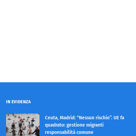
IN EVIDENZA
Ceuta, Madrid: “Nessun rischio”. UE fa
quadrato: gestione migranti
responsabilità comune