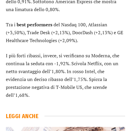
dello 0,91%. Sottotono
American Express
che mostra
una limatura dello 0,80%.
Tra i
best performers
del Nasdaq 100,
Atlassian
(+3,50%),
Trade Desk
(+2,13%),
DoorDash
(+2,13%) e
GE
Healthcare Technologies
(+2,09%).
I più forti ribassi, invece, si verificano su
Moderna
, che
continua la seduta con -1,92%. Scivola
Netflix
, con un
netto svantaggio dell’1,80%. In rosso
Intel
, che
evidenzia un deciso ribasso dell’1,75%. Spicca la
prestazione negativa di
T-Mobile US
, che scende
dell’1,68%.
LEGGI ANCHE