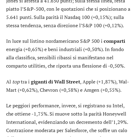
Jones
si attesta a 41.650 punti; sulla stessa linea, resta
piatto l’
S&P-500
, con le quotazioni che si posizionano a
5.641 punti. Sulla parità il
Nasdaq 100
(+0,15%); sulla
stessa tendenza, senza direzione l’
S&P 100
(+0,12%).
In luce sul listino nordamericano S&P 500 i
comparti
energia
(+0,65%) e
beni industriali
(+0,50%). In fondo
alla classifica, sensibili ribassi si manifestano nel
comparto
utilities
, che riporta una flessione di -0,50%.
Al
top
tra i
giganti di Wall Street
,
Apple
(+1,87%),
Wal-
Mart
(+0,62%),
Chevron
(+0,58%) e
Amgen
(+0,55%).
Le peggiori performance, invece, si registrano su
Intel
,
che ottiene -1,75%. Si muove sotto la parità
Honeywell
International
, evidenziando un decremento dell’1,29%.
Contrazione moderata per
Salesforce
, che soffre un calo