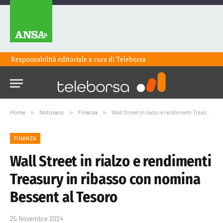
Responsabilità editoriale a cura di
Teleborsa
Home
»
Notiziario
»
Finanza
»
Wall Street in rialzo e rendimenti Treasury in ribasso con nomina Bessent al Tesoro
FINANZA
Wall Street in rialzo e rendimenti
Treasury in ribasso con nomina
Bessent al Tesoro
25 Novembre 2024