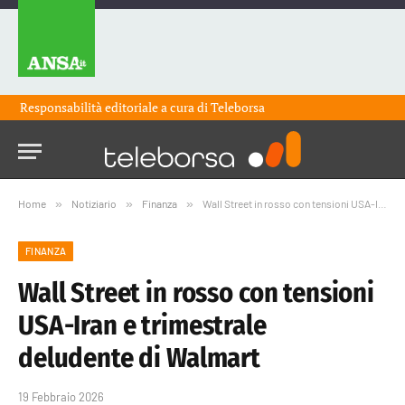
Responsabilità editoriale a cura di
Teleborsa
Home
»
Notiziario
»
Finanza
»
Wall Street in rosso con tensioni USA-Iran e trimestrale deludente di Walmart
FINANZA
Wall Street in rosso con tensioni
USA-Iran e trimestrale
deludente di Walmart
19 Febbraio 2026