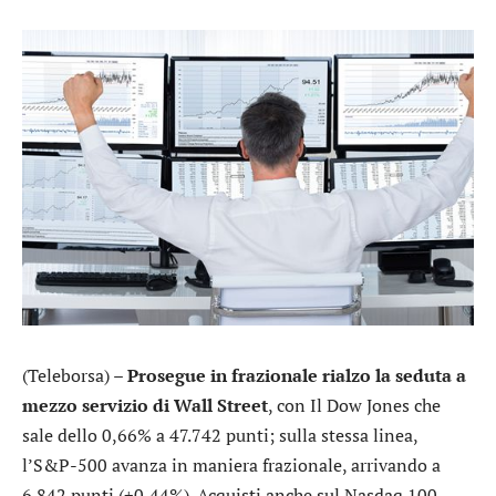
(Teleborsa) –
Prosegue in frazionale rialzo la seduta a
mezzo servizio di Wall Street
, con Il
Dow Jones
che
sale dello 0,66% a 47.742 punti; sulla stessa linea,
l’
S&P-500
avanza in maniera frazionale, arrivando a
6.842 punti (+0,44%). Acquisti anche sul
Nasdaq 100