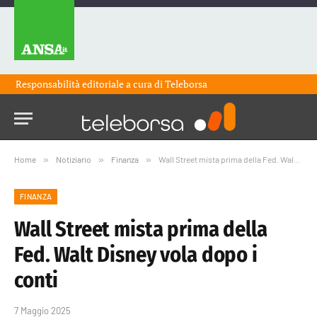
Responsabilità editoriale a cura di
Teleborsa
Home
»
Notiziario
»
Finanza
»
Wall Street mista prima della Fed. Walt Disney vola dopo i conti
FINANZA
Wall Street mista prima della
Fed. Walt Disney vola dopo i
conti
7 Maggio 2025