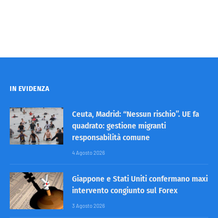
IN EVIDENZA
Ceuta, Madrid: “Nessun rischio”. UE fa
quadrato: gestione migranti
responsabilità comune
4 Agosto 2026
Giappone e Stati Uniti confermano maxi
intervento congiunto sul Forex
3 Agosto 2026