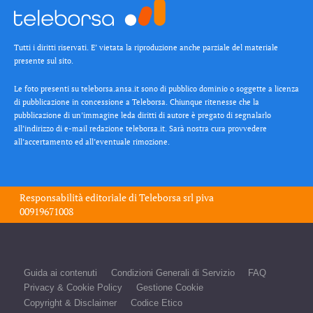
Tutti i diritti riservati. E’ vietata la riproduzione anche parziale del materiale
presente sul sito.
Le foto presenti su teleborsa.ansa.it sono di pubblico dominio o soggette a licenza
di pubblicazione in concessione a Teleborsa. Chiunque ritenesse che la
pubblicazione di un’immagine leda diritti di autore è pregato di segnalarlo
all’indirizzo di e-mail redazione teleborsa.it. Sarà nostra cura provvedere
all’accertamento ed all’eventuale rimozione.
Responsabilità editoriale di
Teleborsa srl
piva
00919671008
Guida ai contenuti
Condizioni Generali di Servizio
FAQ
Privacy & Cookie Policy
Gestione Cookie
Copyright & Disclaimer
Codice Etico