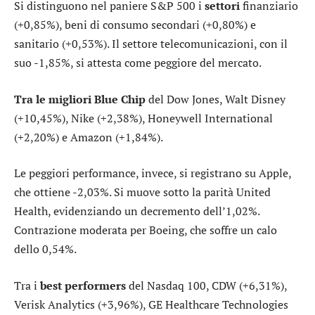
Si distinguono nel paniere S&P 500 i
settori
finanziario
(+0,85%),
beni di consumo secondari
(+0,80%) e
sanitario
(+0,53%). Il settore
telecomunicazioni
, con il
suo -1,85%, si attesta come peggiore del mercato.
Tra le migliori Blue Chip
del Dow Jones,
Walt Disney
(+10,45%),
Nike
(+2,38%),
Honeywell International
(+2,20%) e
Amazon
(+1,84%).
Le peggiori performance, invece, si registrano su
Apple
,
che ottiene -2,03%. Si muove sotto la parità
United
Health
, evidenziando un decremento dell’1,02%.
Contrazione moderata per
Boeing
, che soffre un calo
dello 0,54%.
Tra i
best performers
del Nasdaq 100,
CDW
(+6,31%),
Verisk Analytics
(+3,96%),
GE Healthcare Technologies