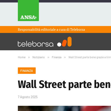
Responsabilità editoriale a cura di
Teleborsa
Home
»
Notiziario
»
Finanza
»
Wall Street parte bene grazie a trim
FINANZA
Wall Street parte bene
7 Agosto 2025