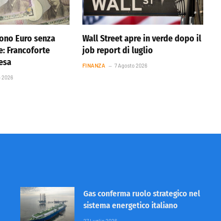
ono Euro senza
Wall Street apre in verde dopo il
e: Francoforte
job report di luglio
resa
FINANZA
7 Agosto 2026
o 2026
Gas conferma ruolo strategico nel
sistema energetico italiano
27 Luglio 2026