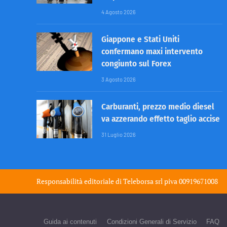
4 Agosto 2026
Giappone e Stati Uniti
confermano maxi intervento
congiunto sul Forex
3 Agosto 2026
Carburanti, prezzo medio diesel
va azzerando effetto taglio accise
31 Luglio 2026
Responsabilità editoriale di
Teleborsa srl
piva 00919671008
Guida ai contenuti
Condizioni Generali di Servizio
FAQ