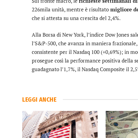
Sul fronte macro, le
richieste settimanali di
226mila unità, mentre è risultato
migliore de
che si attesta su una crescita del 2,4%.
Alla Borsa di New York, l’indice
Dow Jones
sal
l’
S&P-500,
che avanza in maniera frazionale,
consistente per il
Nasdaq 100
(+0,69%); in mod
prosegue così la performance positiva della s
guadagnato l’1,7%, il Nasdaq Composite il 2,5%
LEGGI ANCHE