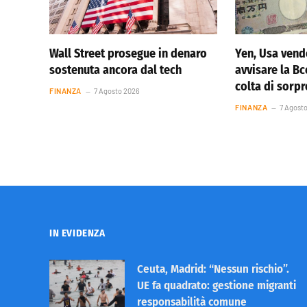
Wall Street prosegue in denaro
Yen, Usa vend
sostenuta ancora dal tech
avvisare la Bc
colta di sorp
FINANZA
7 Agosto 2026
FINANZA
7 Agost
IN EVIDENZA
Ceuta, Madrid: “Nessun rischio”.
UE fa quadrato: gestione migranti
responsabilità comune