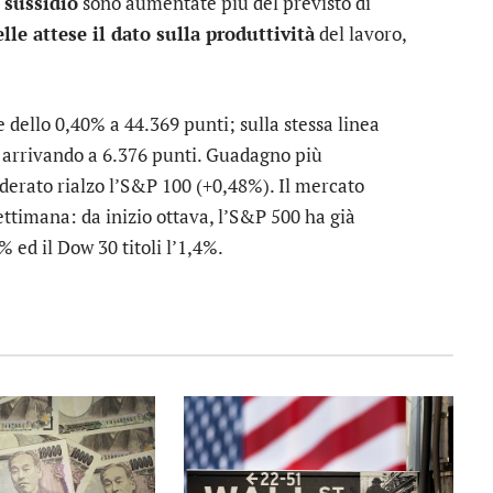
 sussidio
sono aumentate più del previsto di
lle attese il dato sulla produttività
del lavoro,
e dello 0,40% a 44.369 punti; sulla stessa linea
 arrivando a 6.376 punti. Guadagno più
erato rialzo l’
S&P 100
(+0,48%). Il mercato
ettimana: da inizio ottava, l’S&P 500 ha già
 ed il Dow 30 titoli l’1,4%.