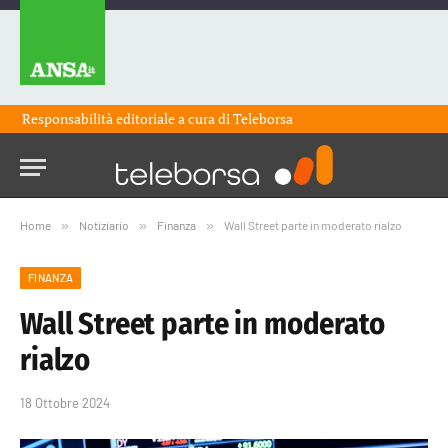
Responsabilità editoriale a cura di
Teleborsa
Home
»
Notiziario
»
Finanza
»
Wall Street parte in moderato rialzo
FINANZA
Wall Street parte in moderato
rialzo
18 Ottobre 2024