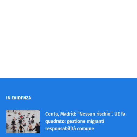
IN EVIDENZA
Ceuta, Madrid: “Nessun rischio”. UE fa
quadrato: gestione migranti
responsabilità comune