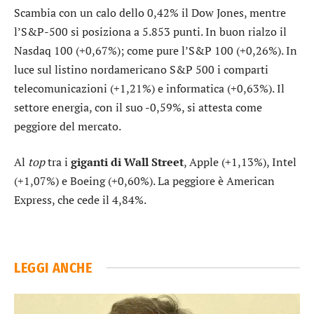
Scambia con un calo dello 0,42% il
Dow Jones
, mentre
l’
S&P-500
si posiziona a 5.853 punti. In buon rialzo il
Nasdaq 100
(+0,67%); come pure l’
S&P 100
(+0,26%). In
luce sul listino nordamericano S&P 500 i comparti
telecomunicazioni
(+1,21%) e
informatica
(+0,63%). Il
settore
energia
, con il suo -0,59%, si attesta come
peggiore del mercato.
Al
top
tra i
giganti di Wall Street
,
Apple
(+1,13%),
Intel
(+1,07%) e
Boeing
(+0,60%). La peggiore è
American
Express
, che cede il 4,84%.
LEGGI ANCHE