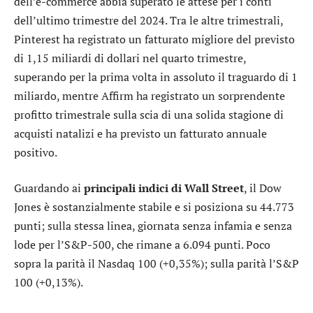
dell’e-commerce abbia superato le attese per i conti
dell’ultimo trimestre del 2024. Tra le altre trimestrali,
Pinterest
ha registrato un fatturato migliore del previsto
di 1,15 miliardi di dollari nel quarto trimestre,
superando per la prima volta in assoluto il traguardo di 1
miliardo, mentre
Affirm
ha registrato un sorprendente
profitto trimestrale sulla scia di una solida stagione di
acquisti natalizi e ha previsto un fatturato annuale
positivo.
Guardando ai
principali indici di Wall Street
, il
Dow
Jones
è sostanzialmente stabile e si posiziona su 44.773
punti; sulla stessa linea, giornata senza infamia e senza
lode per l’
S&P-500
, che rimane a 6.094 punti. Poco
sopra la parità il
Nasdaq 100
(+0,35%); sulla parità l’
S&P
100
(+0,13%).