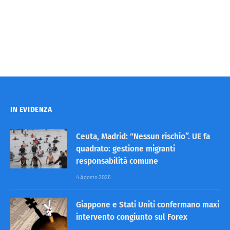
IN EVIDENZA
Ceuta, Madrid: “Nessun rischio”. UE fa
quadrato: gestione migranti
responsabilità comune
4 Agosto 2026
Giappone e Stati Uniti confermano maxi
intervento congiunto sul Forex