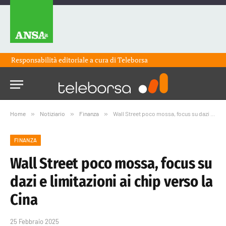
Responsabilità editoriale a cura di
Teleborsa
Home
»
Notiziario
»
Finanza
»
Wall Street poco mossa, focus su dazi e limitazioni ai chip verso la Cina
FINANZA
Wall Street poco mossa, focus su
dazi e limitazioni ai chip verso la
Cina
25 Febbraio 2025