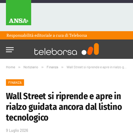
Responsabilità editoriale a cura di
Teleborsa
Home
»
Notiziario
»
Finanza
»
Wall Street si riprende e apre in rialzo guidata ancora dal listino tecnologico
FINANZA
Wall Street si riprende e apre in
rialzo guidata ancora dal listino
tecnologico
9 Luglio 2026