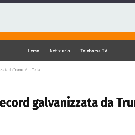
Home
Notiziario
Teleborsa TV
izzata da Trump. Vola Tesla
record galvanizzata da Tr