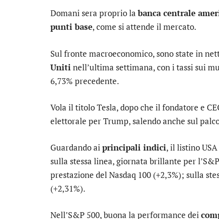
Domani sera proprio la
banca centrale amer
punti base
, come si attende il mercato.
Sul fronte macroeconomico, sono state in net
Uniti
nell’ultima settimana, con i tassi sui m
6,73% precedente.
Vola il titolo
Tesla
, dopo che il fondatore e C
elettorale per Trump, salendo anche sul palco 
Guardando ai
principali indici
, il listino U
sulla stessa linea, giornata brillante per l’
S&P
prestazione del
Nasdaq 100
(+2,3%); sulla ste
(+2,31%).
Nell’S&P 500, buona la performance dei
comp