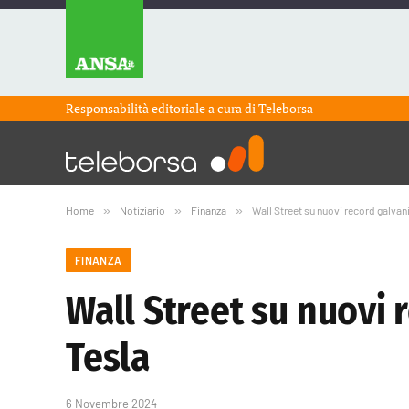
Responsabilità editoriale a cura di
Teleborsa
Home
»
Notiziario
»
Finanza
»
Wall Street su nuovi record galvan
FINANZA
Wall Street su nuovi 
Tesla
6 Novembre 2024