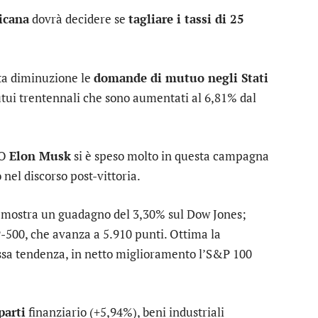
icana
dovrà decidere se
tagliare i tassi di 25
ta diminuzione le
domande di mutuo negli Stati
utui trentennali che sono aumentati al 6,81% dal
EO
Elon Musk
si è speso molto in questa campagna
nel discorso post-vittoria.
SA mostra un guadagno del 3,30% sul
Dow Jones
;
-500
, che avanza a 5.910 punti. Ottima la
ssa tendenza, in netto miglioramento l’
S&P 100
arti
finanziario
(+5,94%),
beni industriali