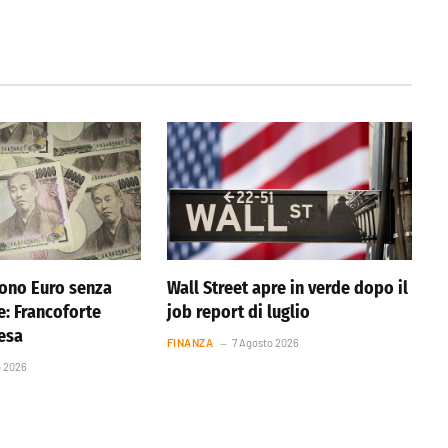
ono Euro senza
Wall Street apre in verde dopo il
e: Francoforte
job report di luglio
resa
FINANZA
7 Agosto 2026
o 2026