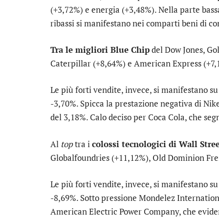
(+3,72%) e
energia
(+3,48%). Nella parte bassa
ribassi si manifestano nei comparti
beni di co
Tra le migliori Blue Chip
del Dow Jones,
Go
Caterpillar
(+8,64%) e
American Express
(+7,
Le più forti vendite, invece, si manifestano s
-3,70%. Spicca la prestazione negativa di
Nik
del 3,18%. Calo deciso per
Coca Cola
, che seg
Al
top
tra i
colossi tecnologici di Wall Stre
Globalfoundries
(+11,12%),
Old Dominion Fre
Le più forti vendite, invece, si manifestano s
-8,69%. Sotto pressione
Mondelez Internation
American Electric Power Company
, che evid