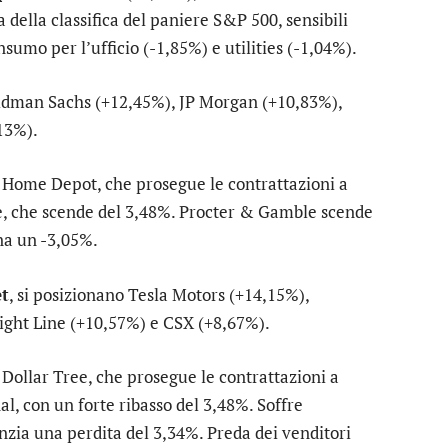
 della classifica del paniere S&P 500, sensibili
nsumo per l’ufficio
(-1,85%) e
utilities
(-1,04%).
ldman Sachs
(+12,45%),
JP Morgan
(+10,83%),
13%).
u
Home Depot
, che prosegue le contrattazioni a
e
, che scende del 3,48%.
Procter & Gamble
scende
na un -3,05%.
et
, si posizionano
Tesla Motors
(+14,15%),
ight Line
(+10,57%) e
CSX
(+8,67%).
u
Dollar Tree
, che prosegue le contrattazioni a
al
, con un forte ribasso del 3,48%. Soffre
enzia una perdita del 3,34%. Preda dei venditori