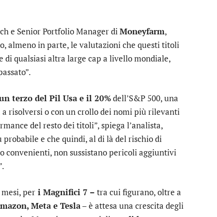
rch e Senior Portfolio Manager di
Moneyfarm
,
o, almeno in parte, le valutazioni che questi titoli
 di qualsiasi altra large cap a livello mondiale,
passato”.
un terzo del Pil Usa e il 20%
dell’S&P 500, una
 risolversi o con un crollo dei nomi più rilevanti
mance del resto dei titoli”, spiega l’analista,
probabile e che quindi, al di là del rischio di
o convenienti, non sussistano pericoli aggiuntivi
”.
 mesi, per
i Magnifici 7 –
tra cui figurano, oltre a
mazon
,
Meta
e
Tesla
– è attesa una crescita degli