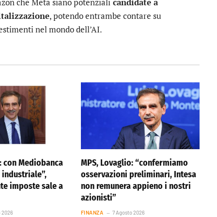
mazon che Meta siano potenziali
candidate a
italizzazione
, potendo entrambe contare su
vestimenti nel mondo dell’AI.
o: con Mediobanca
MPS, Lovaglio: “confermiamo
 industriale”,
osservazioni preliminari, Intesa
nte imposte sale a
non remunera appieno i nostri
azionisti”
o 2026
FINANZA
7 Agosto 2026