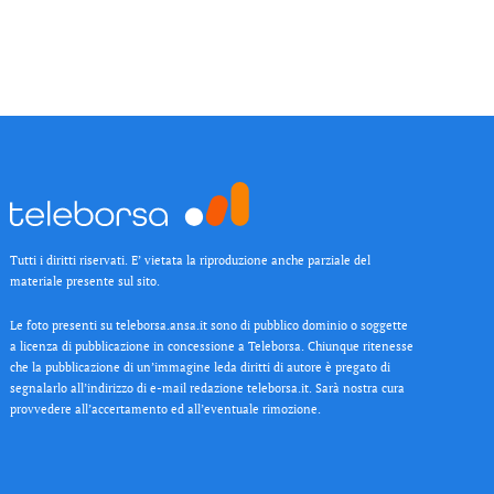
Tutti i diritti riservati. E’ vietata la riproduzione anche parziale del
materiale presente sul sito.
Le foto presenti su teleborsa.ansa.it sono di pubblico dominio o soggette
a licenza di pubblicazione in concessione a Teleborsa. Chiunque ritenesse
che la pubblicazione di un’immagine leda diritti di autore è pregato di
segnalarlo all’indirizzo di e-mail redazione teleborsa.it. Sarà nostra cura
provvedere all’accertamento ed all’eventuale rimozione.