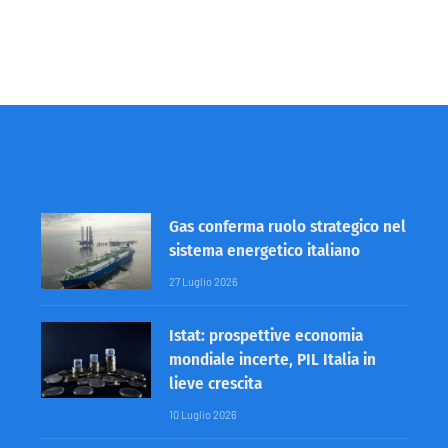
Gas conferma ruolo strategico nel
sistema energetico italiano
27 Luglio 2026
Istat: prospettive economia
mondiale incerte, PIL Italia in
lieve crescita
10 Luglio 2026