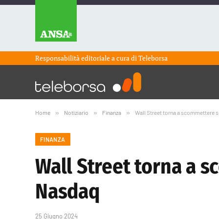
Responsabilità editoriale a cura di
Teleborsa
Home
»
Notiziario
»
Finanza
»
Wall Street torna a scommettere su
FINANZA
Wall Street torna a s
Nasdaq
25 Giugno 2024