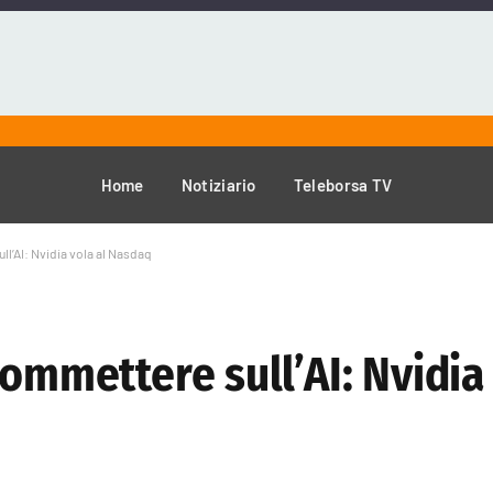
Home
Notiziario
Teleborsa TV
ll’AI: Nvidia vola al Nasdaq
commettere sull’AI: Nvidia 