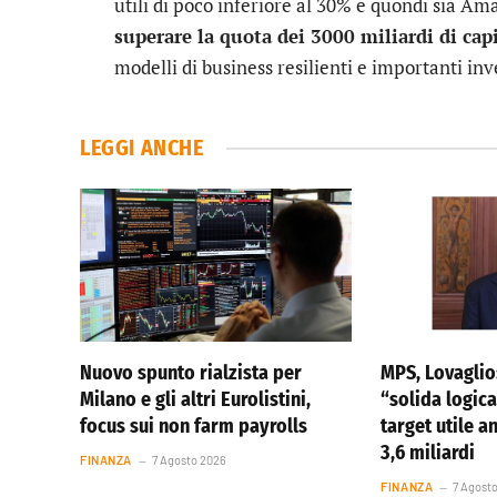
utili di poco inferiore al 30% e quondi sia A
superare la quota dei 3000 miliardi di cap
modelli di business resilienti e importanti in
LEGGI ANCHE
Nuovo spunto rialzista per
MPS, Lovagli
Milano e gli altri Eurolistini,
“solida logica
focus sui non farm payrolls
target utile a
3,6 miliardi
FINANZA
7 Agosto 2026
FINANZA
7 Agost