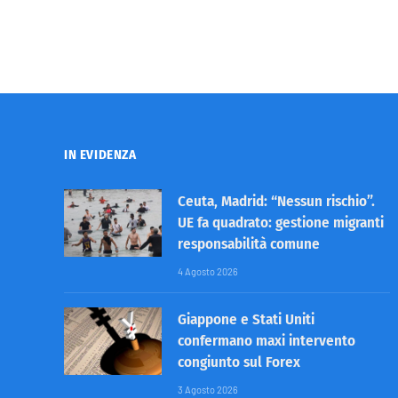
IN EVIDENZA
Ceuta, Madrid: “Nessun rischio”.
UE fa quadrato: gestione migranti
responsabilità comune
4 Agosto 2026
Giappone e Stati Uniti
confermano maxi intervento
congiunto sul Forex
3 Agosto 2026