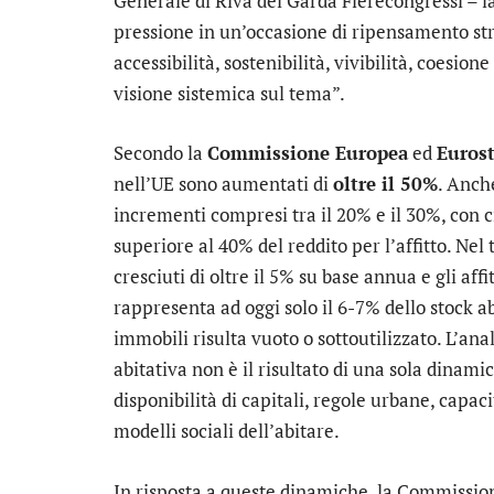
Generale di Riva del Garda Fierecongressi – l
pressione in un’occasione di ripensamento str
accessibilità, sostenibilità, vivibilità, coesi
visione sistemica sul tema”.
Secondo la
Commissione Europea
ed
Eurost
nell’UE sono aumentati di
oltre il 50%
. Anch
incrementi compresi tra il 20% e il 30%, con c
superiore al 40% del reddito per l’affitto. Nel
cresciuti di oltre il 5% su base annua e gli affit
rappresenta ad oggi solo il 6-7% dello stock ab
immobili risulta vuoto o sottoutilizzato. L’ana
abitativa non è il risultato di una sola dinami
disponibilità di capitali, regole urbane, capac
modelli sociali dell’abitare.
In risposta a queste dinamiche, la Commissio