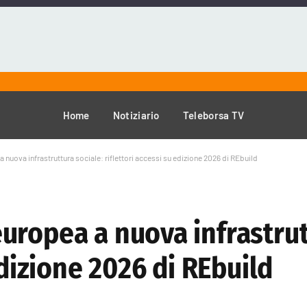
Home
Notiziario
Teleborsa TV
nuova infrastruttura sociale: riflettori accessi su edizione 2026 di REbuild
uropea a nuova infrastrut
edizione 2026 di REbuild