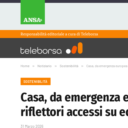
Responsabilità editoriale a cura di
Teleborsa
Home
»
Notiziario
»
Sostenibilità
»
Casa, da emergenza europea a 
SOSTENIBILITÀ
Casa, da emergenza e
riflettori accessi su 
31 Marzo 2026