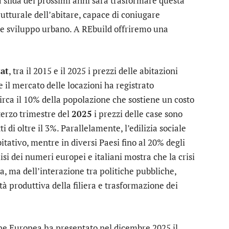
a sfida dei prossimi anni sarà trasformare questa
utturale dell’abitare, capace di coniugare
one e sviluppo urbano. A REbuild offriremo una
at
, tra il 2015 e il 2025 i prezzi delle abitazioni
e il mercato delle locazioni ha registrato
irca il 10% della popolazione che sostiene un costo
 terzo trimestre del
2025
i prezzi delle case sono
ti di oltre il 3%. Parallelamente, l’edilizia sociale
itativo, mentre in diversi Paesi fino al 20% degli
lisi dei numeri europei e italiani mostra che la crisi
ca, ma dell’interazione tra politiche pubbliche,
ità produttiva della filiera e trasformazione dei
ne Europea ha presentato nel dicembre 2025 il