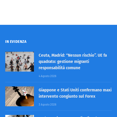
IN EVIDENZA
Ceuta, Madrid: “Nessun rischio”. UE fa
quadrato: gestione migranti
responsabilità comune
4 Agosto 2026
Giappone e Stati Uniti confermano maxi
intervento congiunto sul Forex
3 Agosto 2026