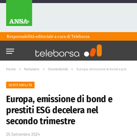
Responsabilità editoriale a cura di
Teleborsa
Home
»
Notiziario
»
Sostenibilità
»
Europa, emissione di bond e prestiti ESG decelera nel secondo trimestre
SOSTENIBILITÀ
Europa, emissione di bond e
prestiti ESG decelera nel
secondo trimestre
25 Settembre 2024