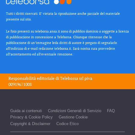
Tutti i diritti riservati. E’ vietata la riproduzione anche parziale del materiale
presente sul sito.
Le foto presenti su teleborsa.ansa.it sono di pubblico dominio o soggette a licenza
di pubblicazione in concessione a Teleborsa. Chiunque ritenesse che la
pubblicazione di un’immagine leda diritti di autore è pregato di segnalarlo
all’indirizzo di e-mail redazione teleborsa.it. Sarà nostra cura provvedere
all’accertamento ed all’eventuale rimozione.
Responsabilità editoriale di
Teleborsa srl
piva
00919671008
Guida ai contenuti
Condizioni Generali di Servizio
FAQ
Privacy & Cookie Policy
Gestione Cookie
Copyright & Disclaimer
Codice Etico