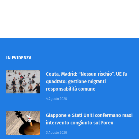
IN EVIDENZA
Ceuta, Madrid: “Nessun rischio”. UE fa
quadrato: gestione migranti
responsabilità comune
4 Agosto 2026
Giappone e Stati Uniti confermano maxi
intervento congiunto sul Forex
3 Agosto 2026