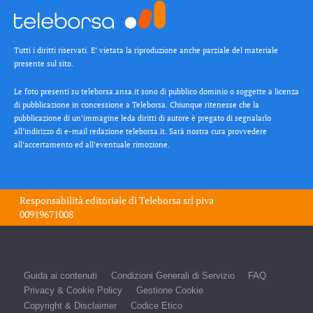
Tutti i diritti riservati. E’ vietata la riproduzione anche parziale del materiale
presente sul sito.
Le foto presenti su teleborsa.ansa.it sono di pubblico dominio o soggette a licenza
di pubblicazione in concessione a Teleborsa. Chiunque ritenesse che la
pubblicazione di un’immagine leda diritti di autore è pregato di segnalarlo
all’indirizzo di e-mail redazione teleborsa.it. Sarà nostra cura provvedere
all’accertamento ed all’eventuale rimozione.
Responsabilità editoriale di
Teleborsa srl
piva
00919671008
Guida ai contenuti
Condizioni Generali di Servizio
FAQ
Privacy & Cookie Policy
Gestione Cookie
Copyright & Disclaimer
Codice Etico