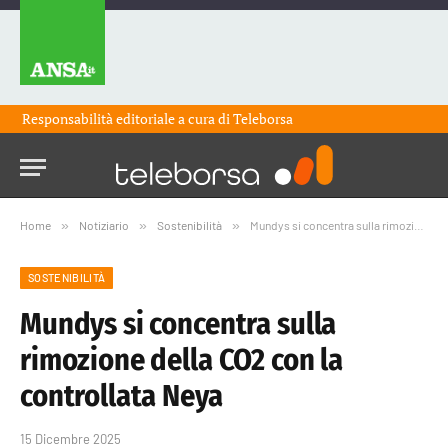
Responsabilità editoriale a cura di
Teleborsa
Home
»
Notiziario
»
Sostenibilità
»
Mundys si concentra sulla rimozione della CO2 con la controllata Neya
SOSTENIBILITÀ
Mundys si concentra sulla
rimozione della CO2 con la
controllata Neya
15 Dicembre 2025