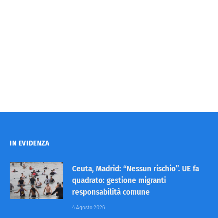
IN EVIDENZA
Ceuta, Madrid: “Nessun rischio”. UE fa
quadrato: gestione migranti
responsabilità comune
4 Agosto 2026