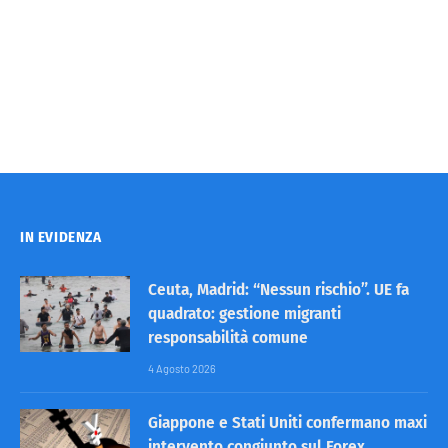
IN EVIDENZA
Ceuta, Madrid: “Nessun rischio”. UE fa
quadrato: gestione migranti
responsabilità comune
4 Agosto 2026
Giappone e Stati Uniti confermano maxi
intervento congiunto sul Forex