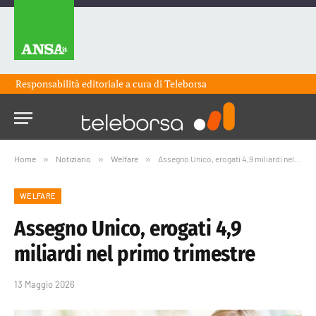
Responsabilità editoriale a cura di
Teleborsa
Home
»
Notiziario
»
Welfare
»
Assegno Unico, erogati 4,9 miliardi nel primo trimestre
WELFARE
Assegno Unico, erogati 4,9
miliardi nel primo trimestre
13 Maggio 2026