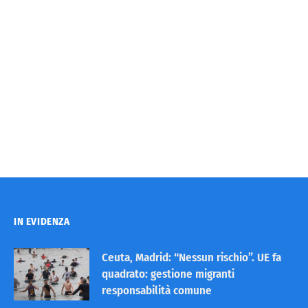
IN EVIDENZA
Ceuta, Madrid: “Nessun rischio”. UE fa
quadrato: gestione migranti
responsabilità comune