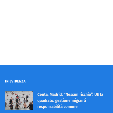
IN EVIDENZA
Ceuta, Madrid: “Nessun rischio”. UE fa
quadrato: gestione migranti
responsabilità comune