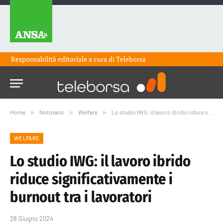
Responsabilità editoriale a cura di
Teleborsa
Home
»
Notiziario
»
Welfare
»
Lo studio IWG: il lavoro ibrido riduce significativamente i burnout tra i lavoratori
WELFARE
Lo studio IWG: il lavoro ibrido
riduce significativamente i
burnout tra i lavoratori
28 Giugno 2024