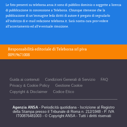
Le foto presenti su teleborsa.ansa.it sono di pubblico dominio o soggette a licenza
di pubblicazione in concessione a Teleborsa. Chiunque ritenesse che la
pubblicazione di un’immagine leda diritti di autore è pregato di segnalarlo
all’indirizzo di e-mail redazione teleborsa.it. Sarà nostra cura provvedere
all’accertamento ed all’eventuale rimozione.
Responsabilità editoriale di
Teleborsa srl
piva
00919671008
Guida ai contenuti
Condizioni Generali di Servizio
FAQ
Privacy & Cookie Policy
Gestione Cookie
Copyright & Disclaimer
Codice Etico
Agenzia ANSA
- Periodicità quotidiana - Iscrizione al Registro
della Stampa presso il Tribunale di Roma n. 212/1948 - P. IVA
IT00876481003 - © Copyright ANSA - Tutti i diritti riservati