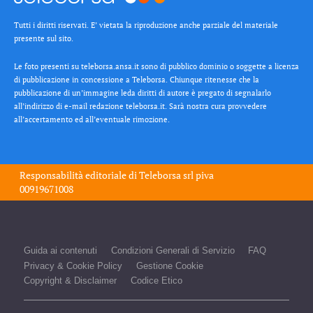
Tutti i diritti riservati. E’ vietata la riproduzione anche parziale del materiale
presente sul sito.
Le foto presenti su teleborsa.ansa.it sono di pubblico dominio o soggette a licenza
di pubblicazione in concessione a Teleborsa. Chiunque ritenesse che la
pubblicazione di un’immagine leda diritti di autore è pregato di segnalarlo
all’indirizzo di e-mail redazione teleborsa.it. Sarà nostra cura provvedere
all’accertamento ed all’eventuale rimozione.
Responsabilità editoriale di
Teleborsa srl
piva
00919671008
Guida ai contenuti
Condizioni Generali di Servizio
FAQ
Privacy & Cookie Policy
Gestione Cookie
Copyright & Disclaimer
Codice Etico