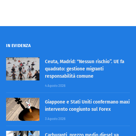
IN EVIDENZA
Ceuta, Madrid: “Nessun rischio”. UE fa
quadrato: gestione migranti
responsabilità comune
4 Agosto 2026
Giappone e Stati Uniti confermano maxi
intervento congiunto sul Forex
3 Agosto 2026
Carburanti, prezzo medio diesel va