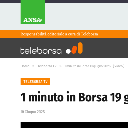
Responsabilità editoriale a cura di
Teleborsa
Home
»
Teleborsa TV
»
1 minuto in Borsa 19 giugno 2025 – [video]
TELEBORSA TV
1 minuto in Borsa 19 
19 Giugno 2025