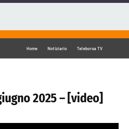
Home
Notiziario
Teleborsa TV
giugno 2025 – [video]