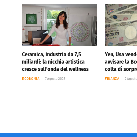
Ceramica, industria da 7,5
Yen, Usa vend
miliardi: la nicchia artistica
avvisare la Bc
cresce sull’onda del wellness
colta di sorp
ECONOMIA
7 Agosto 2026
FINANZA
7 Agost