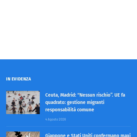
IN EVIDENZA
Ceuta, Madrid: “Nessun rischio”. UE fa
quadrato: gestione migranti
responsabilità comune
4 Agosto 2026
Giappone e Stati Uniti confermano maxi