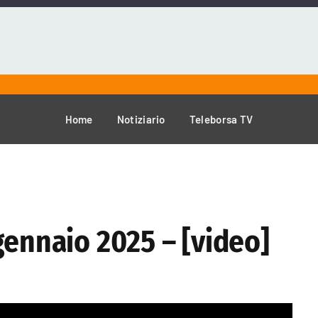
Home
Notiziario
Teleborsa TV
gennaio 2025 – [video]