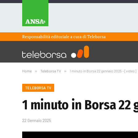
Responsabilità editoriale a cura di
Teleborsa
Home
»
Teleborsa TV
»
1 minuto in Borsa 22 gennaio 2025 – [video]
TELEBORSA TV
1 minuto in Borsa 22 
22 Gennaio 2025