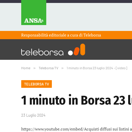
Responsabilità editoriale a cura di
Teleborsa
Home
»
Teleborsa TV
»
1 minuto in Borsa 23 luglio 2024 – [video]
TELEBORSA TV
1 minuto in Borsa 23 l
23 Luglio 2024
https://www.youtube.com/embed/Acquisti diffusi sui listini a