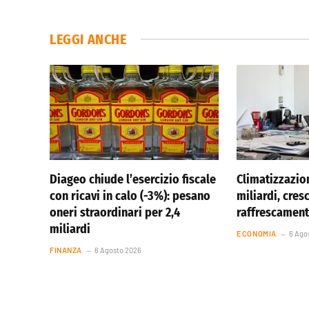
LEGGI ANCHE
Diageo chiude l’esercizio fiscale
Climatizzazio
con ricavi in calo (-3%): pesano
miliardi, cresc
oneri straordinari per 2,4
raffrescament
miliardi
ECONOMIA
6 Ago
FINANZA
6 Agosto 2026