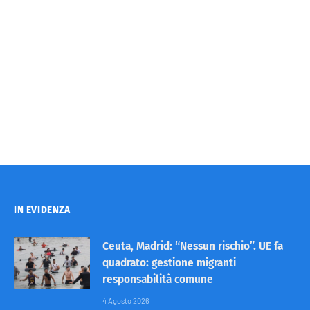
IN EVIDENZA
Ceuta, Madrid: “Nessun rischio”. UE fa
quadrato: gestione migranti
responsabilità comune
4 Agosto 2026