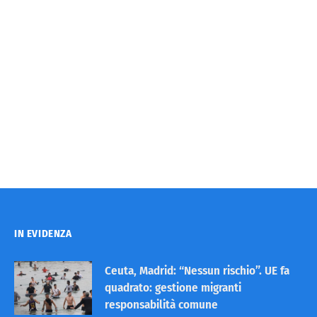
IN EVIDENZA
Ceuta, Madrid: “Nessun rischio”. UE fa
quadrato: gestione migranti
responsabilità comune