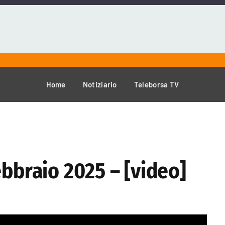
Home
Notiziario
Teleborsa TV
ebbraio 2025 – [video]