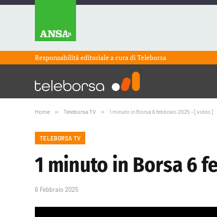
Responsabilità editoriale a cura di
Teleborsa
Home
»
Teleborsa TV
»
1 minuto in Borsa 6 febbraio 2025 – [video]
TELEBORSA TV
1 minuto in Borsa 6 f
6 Febbraio 2025