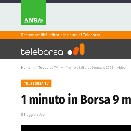
Responsabilità editoriale a cura di
Teleborsa
Home
»
Teleborsa TV
»
1 minuto in Borsa 9 maggio 2025 – [video]
TELEBORSA TV
1 minuto in Borsa 9 m
9 Maggio 2025