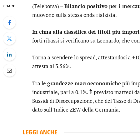
(Teleborsa) –
Bilancio positivo per i merca
SHARE
muovono sulla stessa onda rialzista.
In cima alla classifica dei titoli più impor
forti ribassi si verificano su
Leonardo
, che co
Torna a scendere lo
spread
, attestandosi a +1
attesta al 3,56%.
Tra le
grandezze macroeconomiche
più impo
industriale, pari a 0,1%. È previsto martedì d
Sussidi di Disoccupazione, che del Tasso di 
dato sull’Indice ZEW della Germania.
LEGGI ANCHE