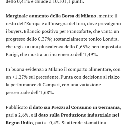
dello 0,41% e chiude a 10.101,1 punti.
Marginale aumento della Borsa di Milano
, mentre il
resto dell’Europa è all’insegna del toro, dove prevalgono
i buyers. Bilancio positivo per
Francoforte
, che vanta un
progresso dello 0,37%; sostanzialmente tonico
Londra
,
che registra una plusvalenza dello 0,65%; ben impostata
Parigi
, che mostra un incremento dell’1,49%.
In buona evidenza a Milano il comparto
alimentare
, con
un +1,27% sul precedente. Punta con decisione al rialzo
la performance di
Campari
, con una variazione
percentuale dell’1,68%.
Pubblicato
il dato sui Prezzi al Consumo in Germania
,
pari a 2,6%, e
il dato sulla Produzione industriale nel
Regno Unito
, pari a -0,4%. Si attende stamattina