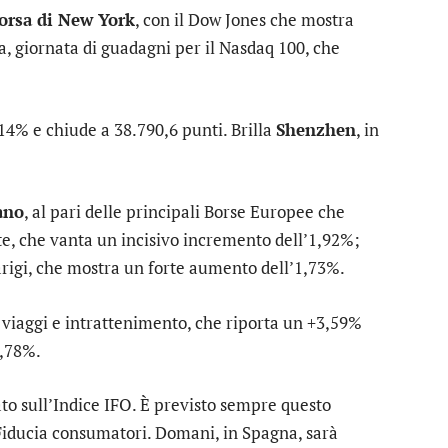
Borsa di New York
, con il
Dow Jones
che mostra
a, giornata di guadagni per il
Nasdaq 100
, che
14% e chiude a 38.790,6 punti. Brilla
Shenzhen
, in
ano
, al pari delle principali Borse Europee che
te
, che vanta un incisivo incremento dell’1,92%;
rigi
, che mostra un forte aumento dell’1,73%.
o
viaggi e intrattenimento
, che riporta un +3,59%
2,78%.
ato sull’Indice IFO. È previsto sempre questo
 Fiducia consumatori. Domani, in Spagna, sarà