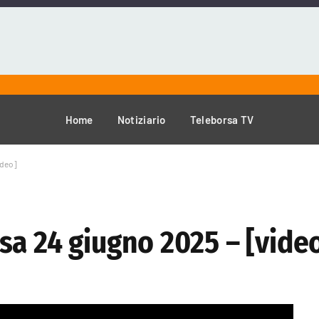
Home
Notiziario
Teleborsa TV
ideo]
sa 24 giugno 2025 – [vide