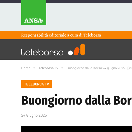
Responsabilità editoriale a cura di
Teleborsa
Home
»
Teleborsa TV
»
Buongiorno dalla Borsa 24 giugno 2025 – [v
TELEBORSA TV
Buongiorno dalla Bor
24 Giugno 2025