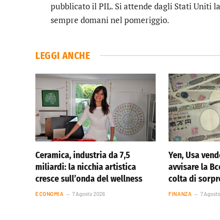
pubblicato il PIL. Si attende dagli Stati Uniti 
sempre domani nel pomeriggio.
LEGGI ANCHE
Ceramica, industria da 7,5
Yen, Usa vend
miliardi: la nicchia artistica
avvisare la Bc
cresce sull’onda del wellness
colta di sorp
ECONOMIA
7 Agosto 2026
FINANZA
7 Agost