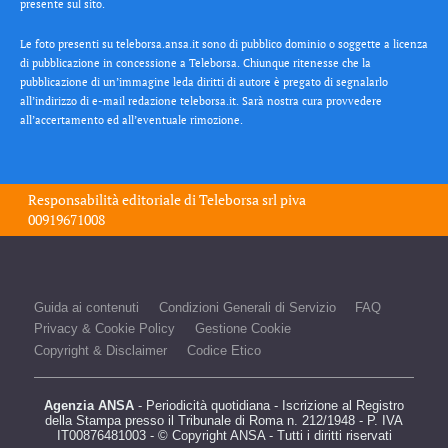
presente sul sito.
Le foto presenti su teleborsa.ansa.it sono di pubblico dominio o soggette a licenza
di pubblicazione in concessione a Teleborsa. Chiunque ritenesse che la
pubblicazione di un’immagine leda diritti di autore è pregato di segnalarlo
all’indirizzo di e-mail redazione teleborsa.it. Sarà nostra cura provvedere
all’accertamento ed all’eventuale rimozione.
Responsabilità editoriale di
Teleborsa srl
piva
00919671008
Guida ai contenuti
Condizioni Generali di Servizio
FAQ
Privacy & Cookie Policy
Gestione Cookie
Copyright & Disclaimer
Codice Etico
Agenzia ANSA
- Periodicità quotidiana - Iscrizione al Registro
della Stampa presso il Tribunale di Roma n. 212/1948 - P. IVA
IT00876481003 - © Copyright ANSA - Tutti i diritti riservati