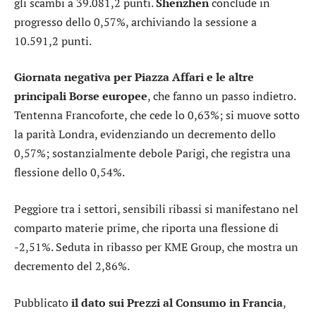
gli scambi a 39.081,2 punti.
Shenzhen
conclude in
progresso dello 0,57%, archiviando la sessione a
10.591,2 punti.
Giornata negativa per Piazza Affari e le altre
principali Borse europee
, che fanno un passo indietro.
Tentenna
Francoforte
, che cede lo 0,63%; si muove sotto
la parità
Londra
, evidenziando un decremento dello
0,57%; sostanzialmente debole
Parigi
, che registra una
flessione dello 0,54%.
Peggiore tra i settori, sensibili ribassi si manifestano nel
comparto
materie prime
, che riporta una flessione di
-2,51%. Seduta in ribasso per
KME Group
, che mostra un
decremento del 2,86%.
Pubblicato
il dato sui Prezzi al Consumo in Francia
,