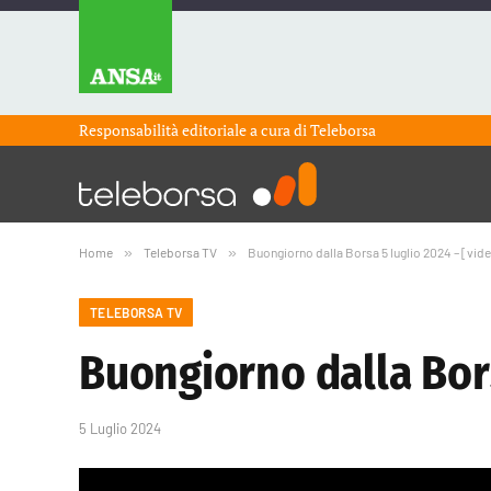
Responsabilità editoriale a cura di
Teleborsa
Home
»
Teleborsa TV
»
Buongiorno dalla Borsa 5 luglio 2024 – [vid
TELEBORSA TV
Buongiorno dalla Bors
5 Luglio 2024