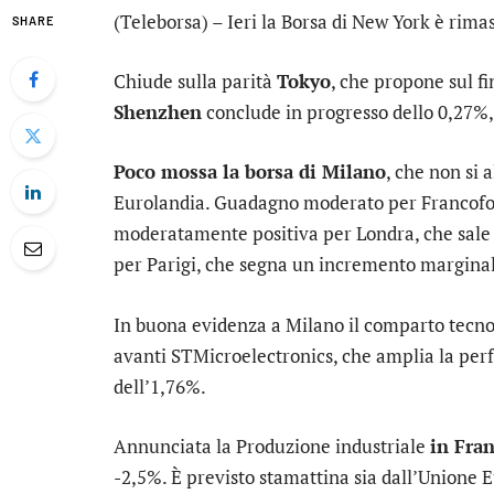
(Teleborsa) – Ieri la Borsa di New York è rima
SHARE
Chiude sulla parità
Tokyo
, che propone sul fi
Shenzhen
conclude in progresso dello 0,27%, 
Poco mossa la borsa di Milano
, che non si 
Eurolandia. Guadagno moderato per
Francofo
moderatamente positiva per
Londra
, che sale
per
Parigi
, che segna un incremento marginal
In buona evidenza a Milano il comparto
tecno
avanti
STMicroelectronics
, che amplia la pe
dell’1,76%.
Annunciata la Produzione industriale
in Fran
-2,5%. È previsto stamattina sia dall’Unione E