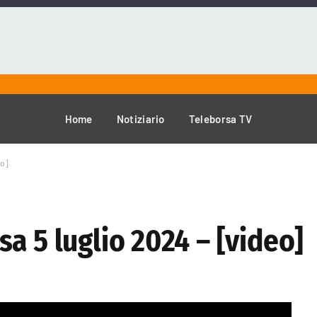
Home
Notiziario
Teleborsa TV
eo]
a 5 luglio 2024 – [video]