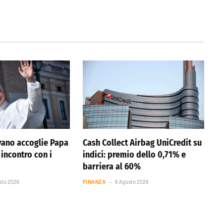
vano accoglie Papa
Cash Collect Airbag UniCredit su
 incontro con i
indici: premio dello 0,71% e
barriera al 60%
sto 2026
FINANZA
6 Agosto 2026