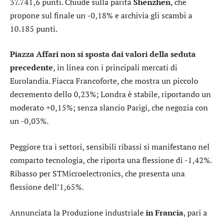
37.741,6 punti. Chiude sulla parità
Shenzhen
, che
propone sul finale un -0,18% e archivia gli scambi a
10.185 punti.
Piazza Affari non si sposta dai valori della seduta
precedente
, in linea con i principali mercati di
Eurolandia. Fiacca
Francoforte
, che mostra un piccolo
decremento dello 0,23%;
Londra
è stabile, riportando un
moderato +0,15%; senza slancio
Parigi
, che negozia con
un -0,03%.
Peggiore tra i settori, sensibili ribassi si manifestano nel
comparto
tecnologia
, che riporta una flessione di -1,42%.
Ribasso per
STMicroelectronics
, che presenta una
flessione dell’1,65%.
Annunciata la Produzione industriale
in Francia
, pari a