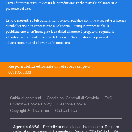
Tutti i diritti riservati. E’ vietata la riproduzione anche parziale del materiale
presente sul sito.
Le foto presenti su teleborsa.ansa.it sono di pubblico dominio o soggette a licenza
di pubblicazione in concessione a Teleborsa. Chiunque ritenesse che la
pubblicazione di un’immagine leda diritti di autore è pregato di segnalarlo
all’indirizzo di e-mail redazione teleborsa.it. Sarà nostra cura provvedere
all’accertamento ed all’eventuale rimozione.
Responsabilità editoriale di
Teleborsa srl
piva
00919671008
Guida ai contenuti
Condizioni Generali di Servizio
FAQ
Privacy & Cookie Policy
Gestione Cookie
Copyright & Disclaimer
Codice Etico
Agenzia ANSA
- Periodicità quotidiana - Iscrizione al Registro
della Stampa presso il Tribunale di Roma n. 212/1948 - P. IVA