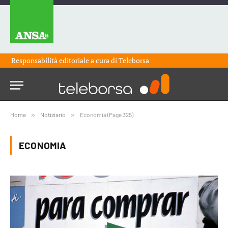
Responsabilità editoriale a cura di
Teleborsa
Home
»
Notiziario
»
Economia (Page 325)
ECONOMIA