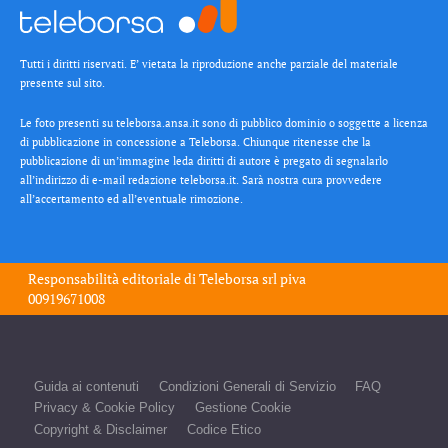
Tutti i diritti riservati. E’ vietata la riproduzione anche parziale del materiale
presente sul sito.
Le foto presenti su teleborsa.ansa.it sono di pubblico dominio o soggette a licenza
di pubblicazione in concessione a Teleborsa. Chiunque ritenesse che la
pubblicazione di un’immagine leda diritti di autore è pregato di segnalarlo
all’indirizzo di e-mail redazione teleborsa.it. Sarà nostra cura provvedere
all’accertamento ed all’eventuale rimozione.
Responsabilità editoriale di
Teleborsa srl
piva
00919671008
Guida ai contenuti
Condizioni Generali di Servizio
FAQ
Privacy & Cookie Policy
Gestione Cookie
Copyright & Disclaimer
Codice Etico