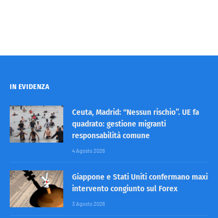
IN EVIDENZA
Ceuta, Madrid: “Nessun rischio”. UE fa
quadrato: gestione migranti
responsabilità comune
4 Agosto 2026
Giappone e Stati Uniti confermano maxi
intervento congiunto sul Forex
3 Agosto 2026