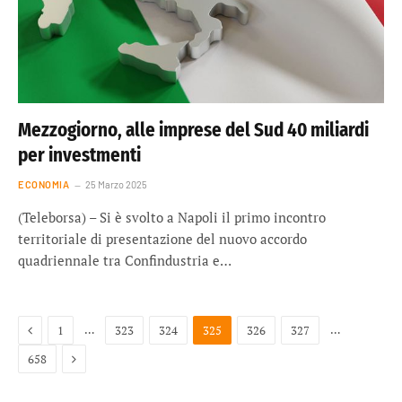
Mezzogiorno, alle imprese del Sud 40 miliardi
per investmenti
ECONOMIA
25 Marzo 2025
(Teleborsa) – Si è svolto a Napoli il primo incontro
territoriale di presentazione del nuovo accordo
quadriennale tra Confindustria e…
Previous
…
…
1
323
324
325
326
327
Next
658