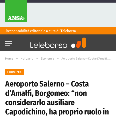
Responsabilità editoriale a cura di
Teleborsa
Home
»
Notiziario
»
Economia
»
Aeroporto Salerno – Costa d’Amalfi, Borgomeo: “non considerarlo ausiliare Capodichino, ha proprio ruolo in rete aeroportuale campana”
ECONOMIA
Aeroporto Salerno – Costa
d’Amalfi, Borgomeo: “non
considerarlo ausiliare
Capodichino, ha proprio ruolo in