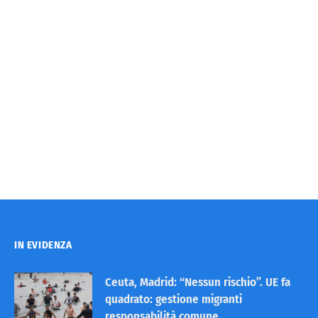
IN EVIDENZA
Ceuta, Madrid: “Nessun rischio”. UE fa
quadrato: gestione migranti
responsabilità comune