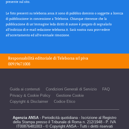
presente sul sito.
Le foto presenti su teleborsa.ansa.it sono di pubblico dominio o soggette a licenza
di pubblicazione in concessione a Teleborsa. Chiunque ritenesse che la
pubblicazione di un’immagine leda diritti di autore è pregato di segnalarlo
all’indirizzo di e-mail redazione teleborsa.it. Sarà nostra cura provvedere
all’accertamento ed all’eventuale rimozione.
Responsabilità editoriale di
Teleborsa srl
piva
00919671008
Guida ai contenuti
Condizioni Generali di Servizio
FAQ
Privacy & Cookie Policy
Gestione Cookie
Copyright & Disclaimer
Codice Etico
Agenzia ANSA
- Periodicità quotidiana - Iscrizione al Registro
della Stampa presso il Tribunale di Roma n. 212/1948 - P. IVA
IT00876481003 - © Copyright ANSA - Tutti i diritti riservati