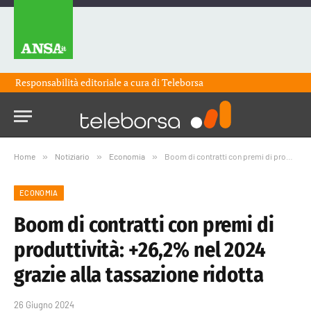
Responsabilità editoriale a cura di
Teleborsa
Home
»
Notiziario
»
Economia
»
Boom di contratti con premi di produttività: +26,2% nel 2024 grazie alla tassazione ridotta
ECONOMIA
Boom di contratti con premi di
produttività: +26,2% nel 2024
grazie alla tassazione ridotta
26 Giugno 2024