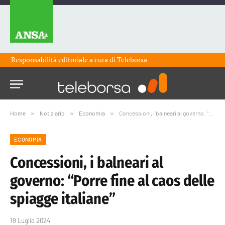
Responsabilità editoriale a cura di
Teleborsa
Home
»
Notiziario
»
Economia
»
Concessioni, i balneari al governo: “Porre fine al caos delle spiagge italiane”
ECONOMIA
Concessioni, i balneari al
governo: “Porre fine al caos delle
spiagge italiane”
19 Luglio 2024