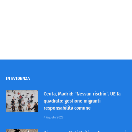
IN EVIDENZA
Ceuta, Madrid: “Nessun rischio”. UE fa
quadrato: gestione migranti
responsabilità comune
4 Agosto 2026